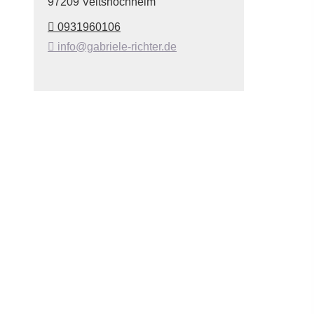
97209 Veitshöchheim
0931960106
info@gabriele-richter.de