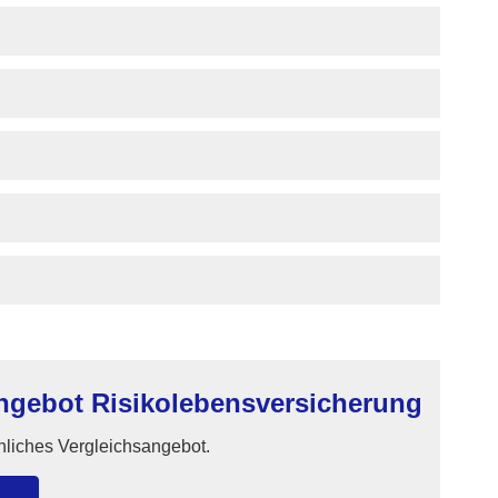
gebot Risiko­lebens­ver­si­che­rung
önliches Vergleichsangebot.